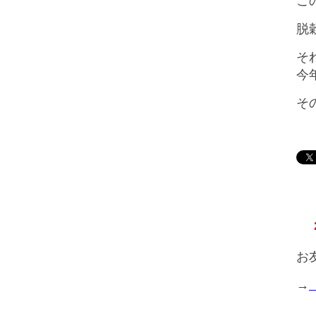
こ
脱
そ
今
そ
お
→