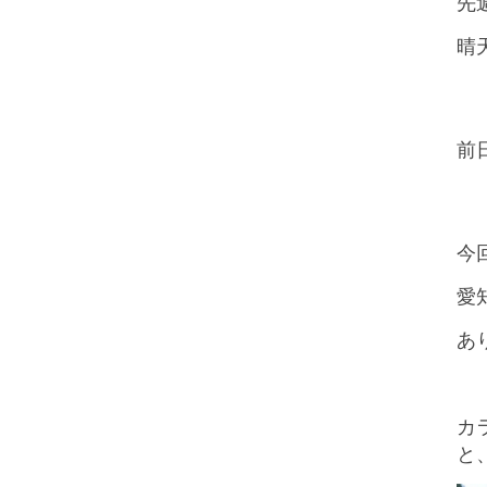
先
晴
前
今
愛
あ
カ
と