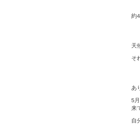
約
天
そ
あ
5
来
自