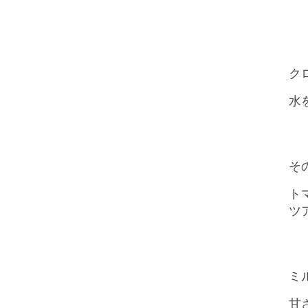
ク
水
そ
ト
ツ
ミ
甘