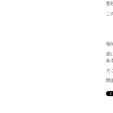
普
こ
地
逆
あ
そ
間