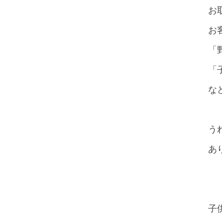
お
お
「
「
な
う
あ
子