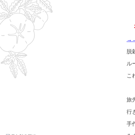
→
脱
ル
こ
旅
行
手