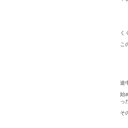
く
こ
途
始
っ
そ