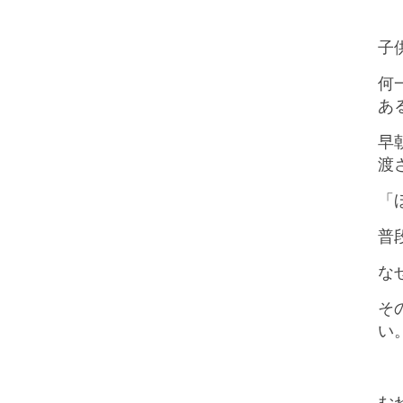
子
何
あ
早
渡
「
普
な
そ
い
む