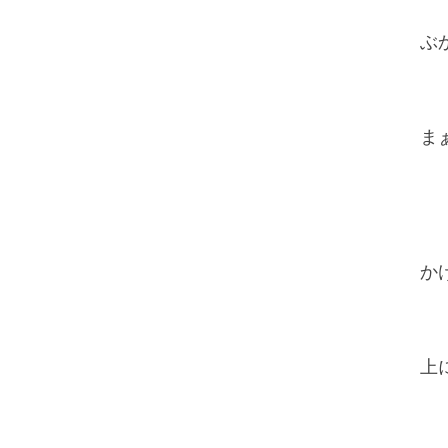
ぶ
ま
か
上