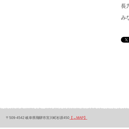
長
み
〒509-4542 岐阜県飛騨市宮川町杉原450
【→MAP】