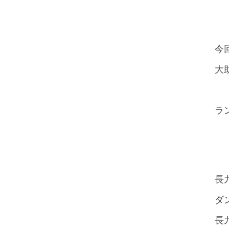
今
大
ラ
長
ダ
長