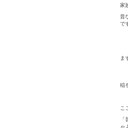
家
昔
で
ま
稲
こ
「
ゃ