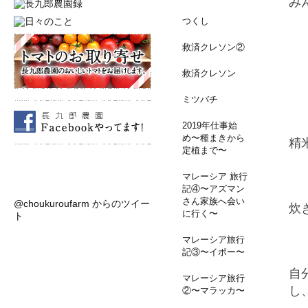
み
つくし
救済クレソン②
救済クレソン
ミツバチ
2019年仕事始
め〜種まきから
精
定植まで〜
マレーシア 旅行
記④〜アズマン
さん家族へ会い
@choukuroufarm からのツイー
炊
に行く〜
ト
マレーシア旅行
記③〜イポー〜
自
マレーシア旅行
し
②〜マラッカ〜