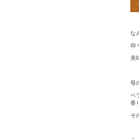
な
仰
美
母
ベ
香
そ