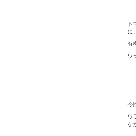
ト
に
有
ワ
今
ワ
な