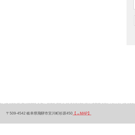
〒509-4542 岐阜県飛騨市宮川町杉原450
【→MAP】