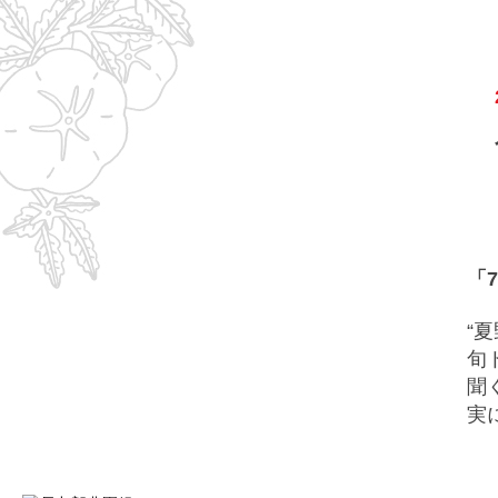
「
–
“
旬
聞
実